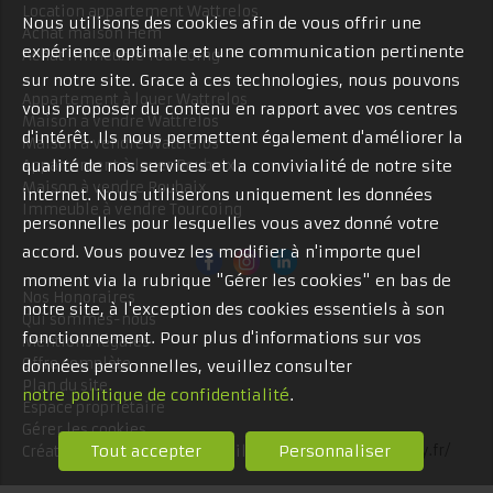
Location appartement Wattrelos
Nous utilisons des cookies afin de vous offrir une
Achat maison Hem
expérience optimale et une communication pertinente
Achat immeuble Tourcoing
sur notre site. Grace à ces technologies, nous pouvons
Appartement à louer Wattrelos
vous proposer du contenu en rapport avec vos centres
Maison à vendre Wattrelos
d'intérêt. Ils nous permettent également d'améliorer la
Maison à vendre Wattrelos
Appartement à louer Roubaix
qualité de nos services et la convivialité de notre site
Maison à vendre Roubaix
internet. Nous utiliserons uniquement les données
Immeuble à vendre Tourcoing
personnelles pour lesquelles vous avez donné votre
accord. Vous pouvez les modifier à n'importe quel
moment via la rubrique "Gérer les cookies" en bas de
Nos Honoraires
notre site, à l'exception des cookies essentiels à son
Qui sommes-nous
fonctionnement. Pour plus d'informations sur vos
Mentions légales
Offre complète
données personnelles, veuillez consulter
Plan du site
notre politique de confidentialité
.
Espace propriétaire
Gérer les cookies
Tout accepter
Personnaliser
Création site internet immobilier