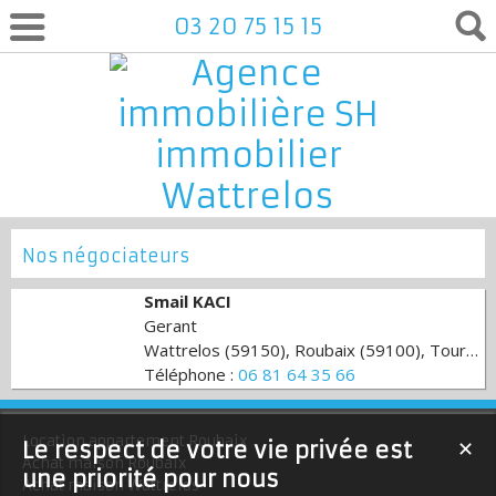
03 20 75 15 15
Nos négociateurs
Smail KACI
Gerant
Wattrelos (59150), Roubaix (59100), Tourcoing (59200), Leers (59115), Wasquehal (59290)
Téléphone :
06 81 64 35 66
shimmobilier@orange.fr
Location appartement Roubaix
Le respect de votre vie privée est
✕
Achat maison Roubaix
une priorité pour nous
Achat maison Wattrelos