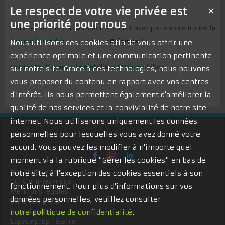
Le respect de votre vie privée est
✕
une priorité pour nous
Votre recherche n’a pas abouti ? Vous n’avez pas encore trouvé
le
terrain à vendre
de vos rêves à
Baisieux
?
Nous utilisons des cookies afin de vous offrir une
expérience optimale et une communication pertinente
Contacter l'agence immobilière SH immobilier
sur notre site. Grace à ces technologies, nous pouvons
vous proposer du contenu en rapport avec vos centres
d'intérêt. Ils nous permettent également d'améliorer la
qualité de nos services et la convivialité de notre site
internet. Nous utiliserons uniquement les données
personnelles pour lesquelles vous avez donné votre
accord. Vous pouvez les modifier à n'importe quel
moment via la rubrique "Gérer les cookies" en bas de
Nos Honoraires
notre site, à l'exception des cookies essentiels à son
Qui sommes-nous
fonctionnement. Pour plus d'informations sur vos
Mentions légales
données personnelles, veuillez consulter
Offre complète
Plan du site
notre politique de confidentialité
.
Espace propriétaire