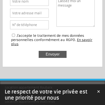
J'accepte le traitement de mes données
personnelles conformément au RGPD.
En savoir
plus
Location appartement Roubaix
Le respect de votre vie privée est
✕
Achat maison Roubaix
une priorité pour nous
Achat maison Wattrelos
Location appartement Wattrelos