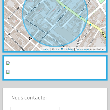
Leaflet
| ©
OpenStreetMap
|
Foursquare
contributors
Nous contacter