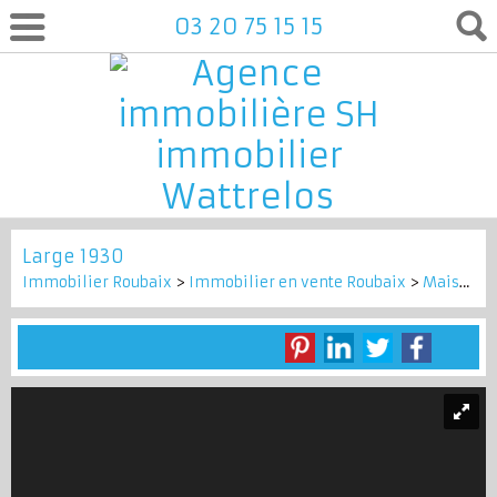
03 20 75 15 15
Large 1930
Immobilier Roubaix
>
Immobilier en vente Roubaix
>
Maison Mitoyenne 2 côtés en vente Roubaix