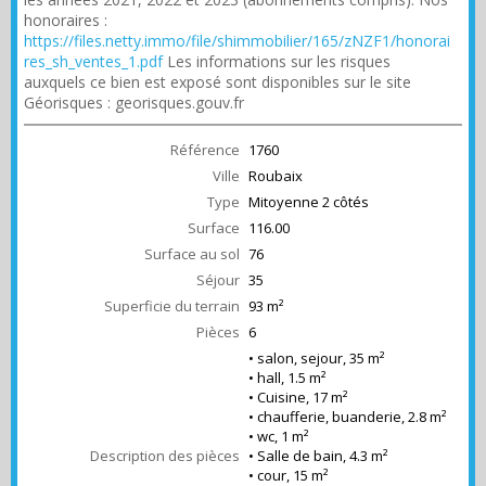
honoraires :
https://files.netty.immo/file/shimmobilier/165/zNZF1/honorai
res_sh_ventes_1.pdf
Les informations sur les risques
auxquels ce bien est exposé sont disponibles sur le site
Géorisques : georisques.gouv.fr
Référence
1760
Ville
Roubaix
Type
Mitoyenne 2 côtés
Surface
116.00
Surface au sol
76
Séjour
35
Superficie du terrain
93 m²
Pièces
6
• salon, sejour, 35 m²
• hall, 1.5 m²
• Cuisine, 17 m²
• chaufferie, buanderie, 2.8 m²
• wc, 1 m²
Description des pièces
• Salle de bain, 4.3 m²
• cour, 15 m²